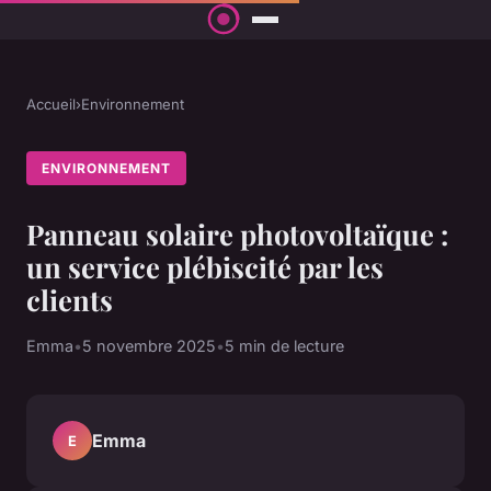
Accueil
›
Environnement
ENVIRONNEMENT
Panneau solaire photovoltaïque :
un service plébiscité par les
clients
Emma
•
5 novembre 2025
•
5 min de lecture
Emma
E