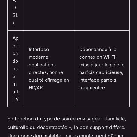
D
SL
)
Ap
pli
Interface
Dépendance à la
ca
moderne,
connexion Wi-Fi,
tio
applications
mise à jour logicielle
ns
directes, bonne
parfois capricieuse,
S
qualité d’image en
interface parfois
m
HD/4K
fragmentée
art
TV
En fonction du type de soirée envisagée - familiale,
culturelle ou décontractée -, le bon support diffère.
Une connexion instable, par exemple, peut gâcher