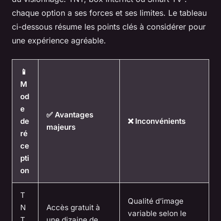
chaque option a ses forces et ses limites. Le tableau
ci-dessous résume les points clés à considérer pour
une expérience agréable.
📱
M
od
e
✅ Avantages
de
❌ Inconvénients
majeurs
ré
ce
pti
on
T
Qualité d’image
N
Accès gratuit à
variable selon le
T
une dizaine de